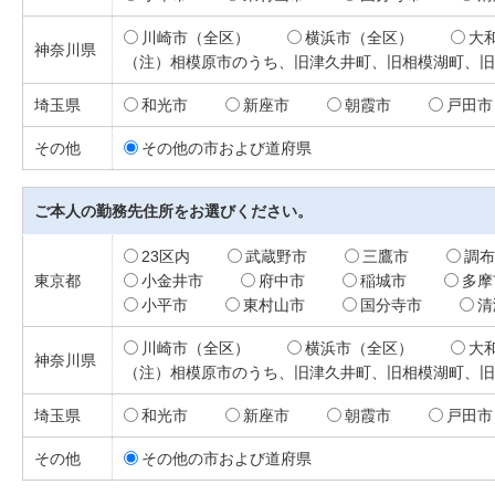
川崎市（全区）
横浜市（全区）
大
神奈川県
（注）相模原市のうち、旧津久井町、旧相模湖町、旧
埼玉県
和光市
新座市
朝霞市
戸田市
その他
その他の市および道府県
ご本人の勤務先住所をお選びください。
23区内
武蔵野市
三鷹市
調布
東京都
小金井市
府中市
稲城市
多摩
小平市
東村山市
国分寺市
清
川崎市（全区）
横浜市（全区）
大
神奈川県
（注）相模原市のうち、旧津久井町、旧相模湖町、旧
埼玉県
和光市
新座市
朝霞市
戸田市
その他
その他の市および道府県