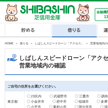
金融機
1
HOME
借りる
しばしんスピードローン「アクセス」
営業地域内の
しばしんスピードローン「アク
営業地域内の確認
ご自宅の住所をお選びください。
23区内
武蔵野市
三鷹市
調布
東京都
小金井市
府中市
稲城市
多摩
小平市
東村山市
国分寺市
清