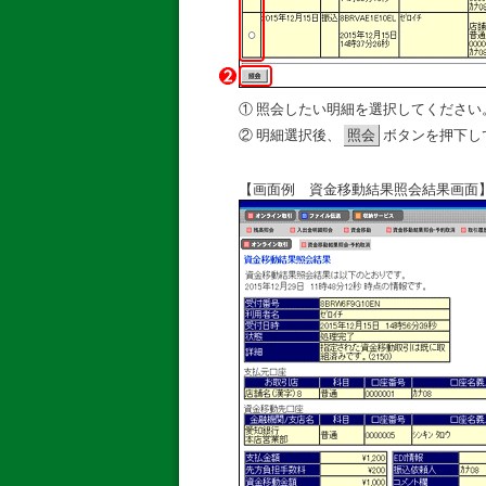
①
照会したい明細を選択してください
②
明細選択後、
照会
ボタンを押下し
【画面例 資金移動結果照会結果画面